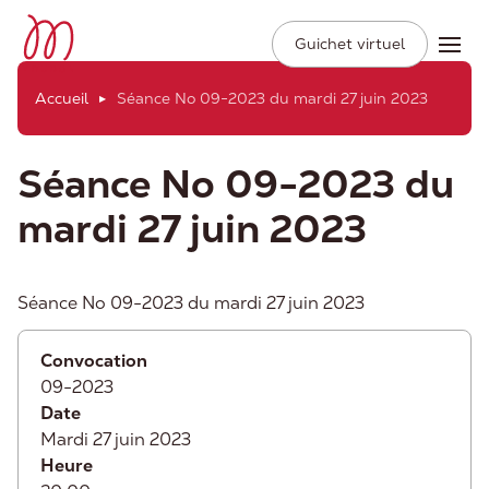
Ville de Moudon
Secondary
Aller
Guichet virtuel
Ope
Navigation
au
contenu
Accueil
Séance No 09-2023 du mardi 27 juin 2023
principal
Séance No 09-2023 du
mardi 27 juin 2023
Séance No 09-2023 du mardi 27 juin 2023
Convocation
09-2023
Date
Mardi 27 juin 2023
Heure