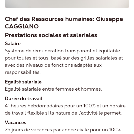
Nous continuons à travailler dur pour améliorer,
Chef des Ressources humaines: Giuseppe
agrandir et mettre à jour régulièrement
CAGGIANO
MoudonGPT.
Prestations sociales et salariales
Nous apprécions donc tous les retours. Ou
Salaire
même en parler autour de vous si vous êtes
Système de rémunération transparent et équitable
satisfait de MoudonGPT.
pour toutes et tous, basé sur des grilles salariales et
avec des niveaux de fonctions adaptés aux
responsabilités.
Egalité salariale
Egalité salariale entre femmes et hommes.
Durée du travail
41 heures hebdomadaires pour un 100% et un horaire
de travail flexible si la nature de l’activité le permet.
Vacances
25 jours de vacances par année civile pour un 100%.