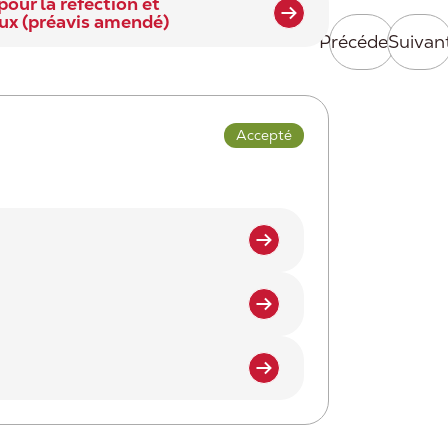
ur la réfection et
eux (préavis amendé)
Précédent
Suivan
Accepté