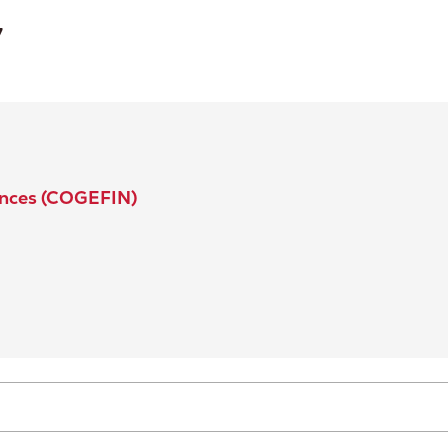
7
ances (COGEFIN)