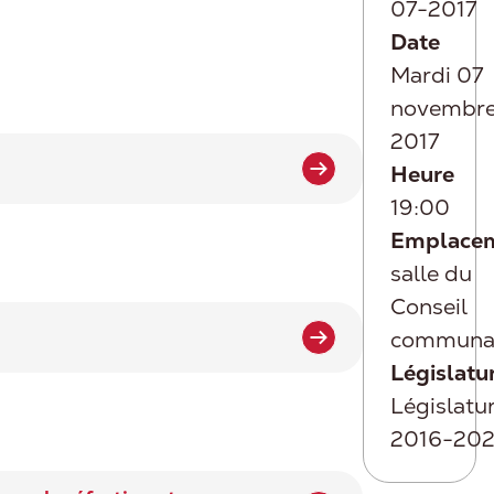
07-2017
Date
Mardi 07
novembr
2017
Heure
19:00
Emplace
salle du
Conseil
communa
Législatu
Législatu
2016-202