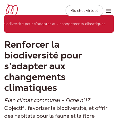
Ville de Moudon
Secondary
Aller
Guichet virtuel
Ope
Navigation
au
contenu
la biodiversité pour s’adapter aux changements climatiques
principal
Renforcer la
biodiversité pour
s’adapter aux
changements
climatiques
Plan climat communal - Fiche n°17
Objectif : favoriser la biodiversité, et offrir
des habitats pour la faune et la flore