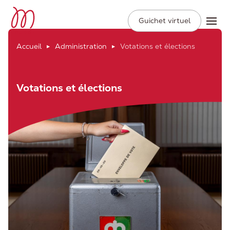
Ville de Moudon
Secondary
Aller
Guichet virtuel
Ope
Navigation
au
contenu
Accueil
Administration
Votations et élections
principal
Votations et élections