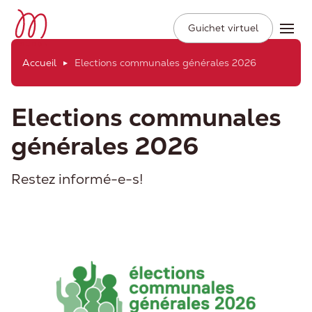
Ville de Moudon
Secondary
Aller
Guichet virtuel
Ope
Navigation
au
contenu
Accueil
Elections communales générales 2026
principal
Elections communales
générales 2026
Restez informé-e-s!